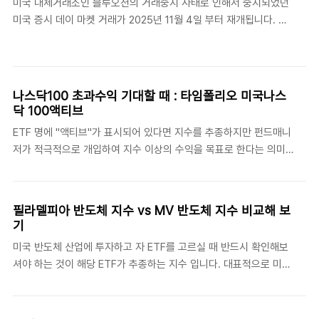
미국 대체거래소인 블루오션의 거래중지 사태로 인해서 중지되었던
에디션 - 블로우팬 , 저전력 설계 대신 성능 일부 하향 , 타워 케이스
미국 증시 데이 마켓 거래가 2025년 11월 4일 부터 재개됩니다. 백
기준 최대 4장(?) 이렇게 구분됩니다. 워크스테이션은 별도의 서버
업 ATS 없는 단일 대체거래소인 블루오션으로 운영되던 데이마켓
실 공간 확보가 어려운 경우 사용하는 타워형 케이스를 사용하는 경
거래 서비스가 블루오션의 거래중지 로 투자자들의 거래취소 사태로
우가 대부분입니다. 그런데 갑자기 서버에디션 이라는 버전이 나온
이어져 문제가 되었던 부분을 보완한 뒤 재개되는 일정입니다. 기존
것입니다. 기..
데이마켓과 달라지는 점은 단일 ATS -> 멀티 ATS 로 변경되는 것
나스닥100 초과수익 기대할 때 : 타임폴리오 미국나스
입니다. 즉 백업 대체거래소와 동시 거래를 통해서 특정 대체거래소
닥 100액티브
에 문제가 생기더라도 거래가 지속될 수 있도록 하겠다는 것입니다.
ETF 명에 "액티브"가 표시되어 있다면 지수를 추종하지만 펀드매니
기존 : 블로오션 ATS변경 : 블루오션 ATS / 백업 : 브루스ATS & 문
저가 적극적으로 개입하여 지수 이상의 수익을 목표로 한다는 의미
ATS 19개 증권사가 데이마켓 서비스에 참여하겠다고 밝힌 상태이
입니다. 즉 단순히 지수를 추종하는 패시브와 반대되는 적극적 투자
며 11월 4일 부터 주요 증권..
개념이 되겠습니다. 펀드매니저가 잘하면 지수 이상의 초과수익을
기대할 수 있지만 반대로 잘 못하면 지수 추종보다 못한 수익을 낼수
필라델피아 반도체 지수 vs MV 반도체 지수 비교해 보
도 있습니다. 타임폴리오 미국나스닥 100 액티브는 나스닥 100 종
기
목을 기반으로 펀드매니저의 능력에 투자하는 ETF 라고 하겠습니
미국 반도체 산업에 투자하고 자 ETF를 고르실 때 반드시 확인해보
다. 상위 TOP 10 종목을 보면 나스닥 100 시가 총액 1위인 NVIDIA
셔야 하는 것이 해당 ETF가 추종하는 지수 입니다. 대표적으로 미국
가 1개월전 8위 , 금일 기준 3위 인것을 보실수 있습니다. 지수추종
필라델피아 반도체 지수 , MV 반도체 지수가 있는데 내용을 확인하
패시브 인 경우는 금일 기준 투자 비중이 NVIDIA , 마이크로소프트 ,
셔야 내가 원하는 반도체 종목에 보다 집중 투자가 가능하기 때문입
애플 등의 순서로 되어 ..
니다. 구분필라델피아반도체지수 (PHLX Semiconductor Sector