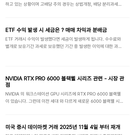
리고 건설기간이 필요하다고 보고 있습니다. 정리하면 지금 당장은
하고 있는 상황이며 고배당 주의 경우는 상법개정, 배당 분리과세등
장미빛 미래를 그리고 있을 뿐이고 지금 당장 돈을 벌고 있는가? 를
국내 정책 적인 호재를 기반으로 상승하고 있는 중이라고 하겠습니
본다면 옥석 가르기가 필요하다는 생각입니다. 상기 ..
다. 서로 상반되는 성장 vs 가치 주 특성으로 나눠지는 경우라고 하
겠습니다. 이 2가지 주도 섹터를 함께 투자하고 싶다면 추천드리고
ETF 수익 발생 시 세금은 ? 매매 차익과 분배금
싶은 ETF가 TIMEFOLIO Korea플러스배당액티브 입니다. 일반적
ETF 거래시 수익이 발생했다면 세금이 발생하게 됩니다. 수수료와
으로 성장과 가치주는 반비례 성향이 있지만 최근 국내 증시의 경우
별개로 보유기간 과세로 보유했던 기간 중 발생한 이익에 대한 과세
는 실적 과 정책 호재 라는 2가지 상황이 겹치며 해외 상황과는 다른
라고 하겠습니다. ETF를 통한 수익은 매매차익 과 분배금 이라고 하
방향성을 보인다고 하겠습니다. 물론 TIMEFOLIO Korea플러스배
겠습니다. 국내 주식형 ETF는 거래활성화를 위해서 매매차익에 대
당액티브는 현재 성장 포지션(=추가수익율)을 반도체로 하고 있지
해서 비과세를 적용합니다. 하지만 분배금에 대해서는 배당 소득으
만 액티브 펀드인 만큼 추후 더 성장성..
로 분류되어 15.4% 과세되게 됩니다. 상기 표에서 보듯이 국내주식
NVIDIA RTX PRO 6000 블랙웰 시리즈 관련 - 시장 관
형 ETF가 아닌 ETF는 보유기간 과세 즉 매입시점과 매도시점의 기
점
간동안 발생한 이익에 대해서 15.4% 세금이 부과되게 됩니다. 매매
NVIDIA 의 워크스테이션 GPU 시리즈에 RTX PRO 6000 블랙웰
차익 세금을 계산할 때는 과표기준가와 매매 차익 수익 중 작은 금액
이 있습니다. 그런데 이전 세대 와 다르게 새로운 6000 블랙웰 시리
을 기준으로 산정됩니다. 과표기준가는 수익금액 중 과세대상이 되
즈는 동일칩 단일 모델이 아니라 쿨링 구조 및 약간의 성능차이로 구
는 금액만을 계산하기 때문에 보통 매매 차익..
분지으며 3가지 버전을 내놓고 있습니다. RTX PRO 6000 블랙웰
- 서버 에디션 - 워크스테이션 에디션 - 액티브팬 , 높은 전력량 요구
미국 증시 데이마켓 거래 2025년 11월 4일 부터 재개
하며 표준 성능 , 타워 케이스 기준 최대 2장- Max-Q 워크스테이션