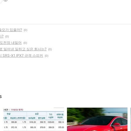
쓸모가 있을까?
(0)
아?
(0)
에 도전장 내밀어
(0)
위로 밀어낸 일하고 싶은 회사는?
(0)
RS-X1 IPX7 규격 스피커
(0)
s