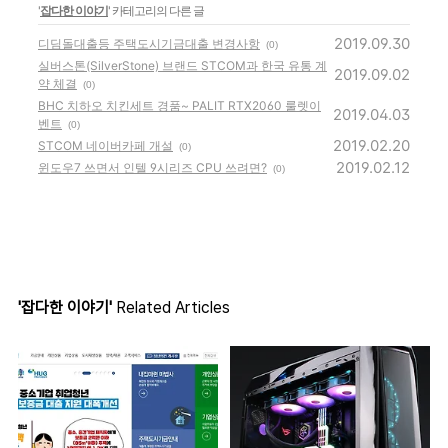
'
잡다한 이야기
' 카테고리의 다른 글
2019.09.30
디딤돌대출등 주택도시기금대출 변경사항
(0)
실버스톤(SilverStone) 브랜드 STCOM과 한국 유통 계
2019.09.02
약 체결
(0)
BHC 치하오 치킨세트 경품~ PALIT RTX2060 룰렛이
2019.04.03
벤트
(0)
2019.02.20
STCOM 네이버카페 개설
(0)
2019.02.12
윈도우7 쓰면서 인텔 9시리즈 CPU 쓰려면?
(0)
'잡다한 이야기'
Related Articles