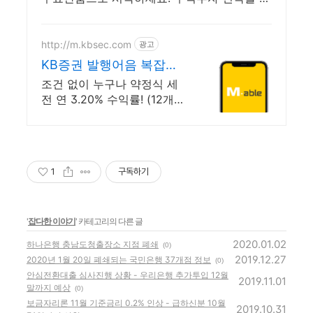
우고 바로 실천! 오늘주문 내일도착 로켓배송
으로 시작하세요.
http://m.kbsec.com
광고
KB증권 발행어음 복잡한
조건없이 누구나
조건 없이 누구나 약정식 세
전 연 3.20% 수익률! (12개
월) 흔들리는 시장속에서도
예치만 해도 알아서 쌓이는
KB증권 발행어음!
1
구독하기
'
잡다한 이야기
' 카테고리의 다른 글
2020.01.02
하나은행 충남도청출장소 지점 폐쇄
(0)
2019.12.27
2020년 1월 20일 폐쇄되는 국민은행 37개점 정보
(0)
안심전환대출 심사진행 상황 - 우리은행 추가투입 12월
2019.11.01
말까지 예상
(0)
보금자리론 11월 기준금리 0.2% 인상 - 급하신분 10월
2019.10.31